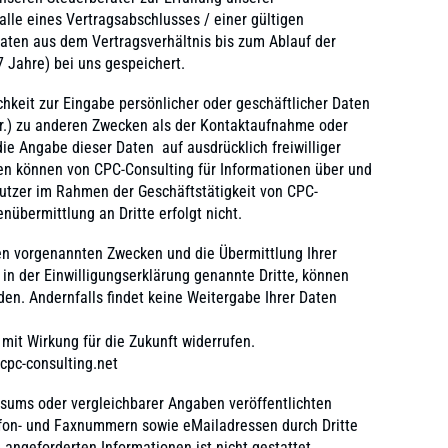
alle eines Vertragsabschlusses / einer gültigen
ten aus dem Vertragsverhältnis bis zum Ablauf der
7 Jahre) bei uns gespeichert.
chkeit zur Eingabe persönlicher oder geschäftlicher Daten
Nr.) zu anderen Zwecken als der Kontaktaufnahme oder
ie Angabe dieser Daten auf ausdrücklich freiwilliger
en können von CPC-Consulting für Informationen über und
tzer im Rahmen der Geschäftstätigkeit von CPC-
übermittlung an Dritte erfolgt nicht.
den vorgenannten Zwecken und die Übermittlung Ihrer
in der Einwilligungserklärung genannte Dritte, können
en. Andernfalls findet keine Weitergabe Ihrer Daten
 mit Wirkung für die Zukunft widerrufen.
cpc-consulting.net
ums oder vergleichbarer Angaben veröffentlichten
efon- und Faxnummern sowie eMailadressen durch Dritte
angeforderten Informationen ist nicht gestattet.