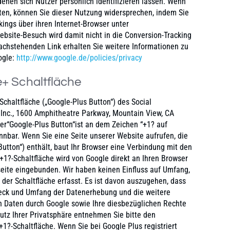
denen sich Nutzer persönlich identifizieren lassen. Wenn
ten, können Sie dieser Nutzung widersprechen, indem Sie
ings über ihren Internet-Browser unter
ebsite-Besuch wird damit nicht in die Conversion-Tracking
chstehenden Link erhalten Sie weitere Informationen zu
ogle:
http://www.google.de/policies/privacy
+ Schaltfläche
chaltfläche („Google-Plus Button“) des Social
 Inc., 1600 Amphitheatre Parkway, Mountain View, CA
Der“Google-Plus Button“ist an dem Zeichen “+1? auf
nbar. Wenn Sie eine Seite unserer Website aufrufen, die
Button“) enthält, baut Ihr Browser eine Verbindung mit den
“+1?-Schaltfläche wird von Google direkt an Ihren Browser
eite eingebunden. Wir haben keinen Einfluss auf Umfang,
t der Schaltfläche erfasst. Es ist davon auszugehen, dass
Zweck und Umfang der Datenerhebung und die weitere
n Daten durch Google sowie Ihre diesbezüglichen Rechte
tz Ihrer Privatsphäre entnehmen Sie bitte den
1?-Schaltfläche. Wenn Sie bei Google Plus registriert