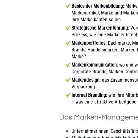
Basics der Markenbildung:
Marken
Markenartikel, Marke und Marke
Ihre Marke kaufen sollen
Strategische Markenführung:
Vora
Prozess, wie eine Marke entsteht
Markenportfolios:
Dachmarke, Mar
Brands, Handelsmarken, Marken-
Marke?
Markenkommunikation:
wo und wi
Corporate Brands, Marken-Control
Markendesign:
das Zusammenspie
Verpackung
Internal Branding:
wie Ihre Mitar
– was eine attraktive Arbeitgeb
Das Marken-Management 
UnternehmerInnen, Geschäftsfüh
MarketingleiterInnen, Marketing