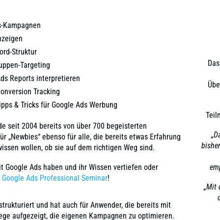
ds-Kampagnen
Anzeigen
rd-Struktur
Das
uppen-Targeting
ds Reports interpretieren
Übe
Conversion Tracking
ipps & Tricks für Google Ads Werbung
Teil
e seit 2004 bereits von über 700 begeisterten
„D
ür „Newbies“ ebenso für alle, die bereits etwas Erfahrung
bishe
sen wollen, ob sie auf dem richtigen Weg sind.
mit Google Ads haben und ihr Wissen vertiefen oder
emp
s
Google Ads Professional Seminar
!
„Mit
trukturiert und hat auch für Anwender, die bereits mit
Wege aufgezeigt, die eigenen Kampagnen zu optimieren.