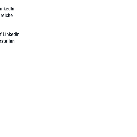
LinkedIn
ereiche
f LinkedIn
rstellen