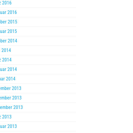
z 2016
uar 2016
ber 2015
uar 2015
ber 2014
l 2014
z 2014
uar 2014
uar 2014
ember 2013
ember 2013
tember 2013
z 2013
uar 2013