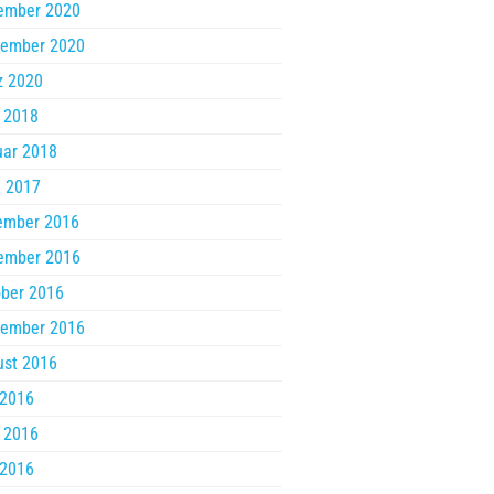
ember 2020
tember 2020
z 2020
 2018
uar 2018
l 2017
ember 2016
ember 2016
ber 2016
tember 2016
ust 2016
 2016
 2016
 2016