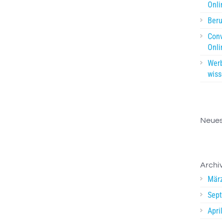
Onl
Beru
Conv
Onli
Werb
wiss
Neue
Archi
Mär
Sep
Apri