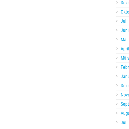
Dez
Okto
Juli
Juni
Mai
Apri
Mär
Febr
Jan
Dez
Nov
Sep
Aug
Juli