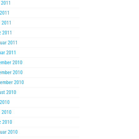
 2011
 2011
l 2011
z 2011
uar 2011
uar 2011
ember 2010
ember 2010
tember 2010
ust 2010
 2010
l 2010
z 2010
uar 2010