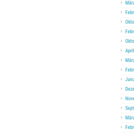
Mär
Febr
Okto
Febr
Okto
Apri
Mär
Febr
Jan
Dez
Nov
Sep
Mär
Febr