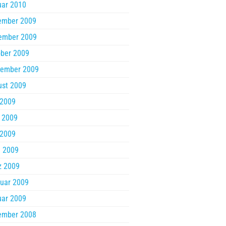
uar 2010
ember 2009
ember 2009
ber 2009
tember 2009
ust 2009
 2009
 2009
 2009
l 2009
z 2009
uar 2009
uar 2009
ember 2008