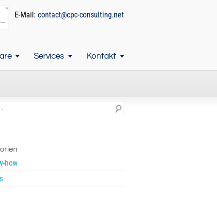
E-Mail:
contact@cpc-consulting.net
are
Services
Kontakt
orien
w-how
s