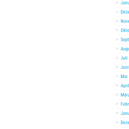
Jan
Dez
Nov
Okto
Sep
Aug
Juli
Juni
Mai
Apri
Mär
Febr
Jan
Dez