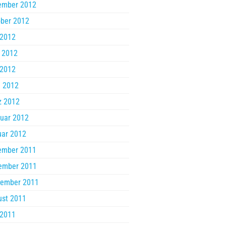
ember 2012
ber 2012
 2012
 2012
 2012
l 2012
z 2012
uar 2012
uar 2012
ember 2011
ember 2011
tember 2011
ust 2011
 2011