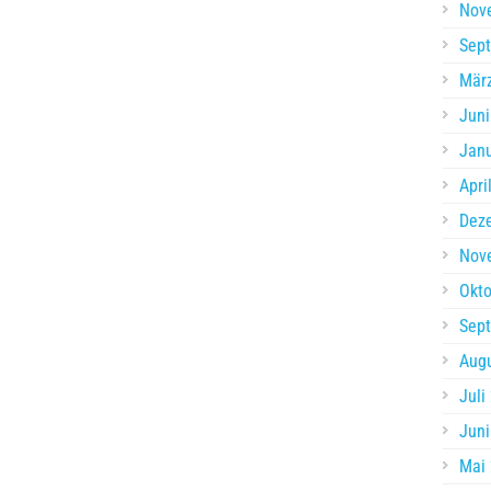
Nov
Sep
Mär
Juni
Jan
Apri
Dez
Nov
Okto
Sep
Aug
Juli
Juni
Mai