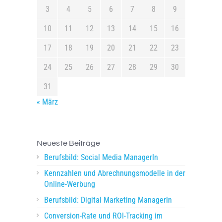
3
4
5
6
7
8
9
10
11
12
13
14
15
16
17
18
19
20
21
22
23
24
25
26
27
28
29
30
31
« März
Neueste Beiträge
Berufsbild: Social Media ManagerIn
Kennzahlen und Abrechnungsmodelle in der
Online-Werbung
Berufsbild: Digital Marketing ManagerIn
Conversion-Rate und ROI-Tracking im