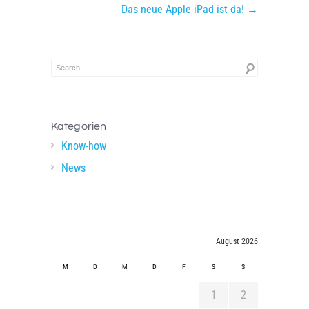
Das neue Apple iPad ist da! →
Kategorien
Know-how
News
August 2026
M
D
M
D
F
S
S
1
2