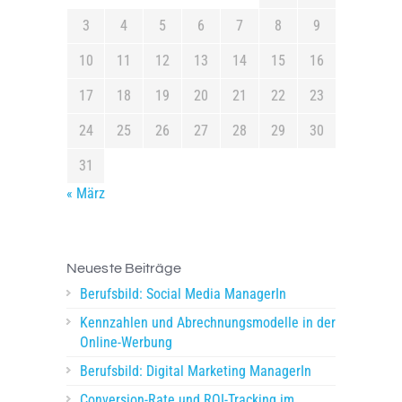
3
4
5
6
7
8
9
10
11
12
13
14
15
16
17
18
19
20
21
22
23
24
25
26
27
28
29
30
31
« März
Neueste Beiträge
Berufsbild: Social Media ManagerIn
Kennzahlen und Abrechnungsmodelle in der
Online-Werbung
Berufsbild: Digital Marketing ManagerIn
Conversion-Rate und ROI-Tracking im