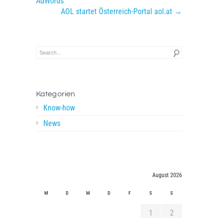
AdWords
AOL startet Österreich-Portal aol.at →
Kategorien
Know-how
News
August 2026
M
D
M
D
F
S
S
1
2