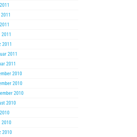
 2011
 2011
 2011
l 2011
z 2011
uar 2011
uar 2011
ember 2010
ember 2010
tember 2010
ust 2010
 2010
l 2010
z 2010