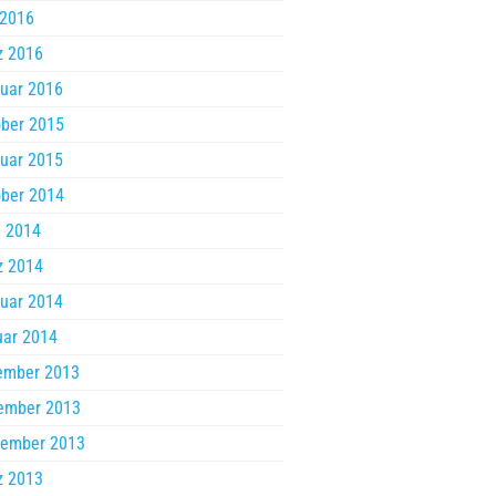
 2016
z 2016
uar 2016
ber 2015
uar 2015
ber 2014
l 2014
z 2014
uar 2014
uar 2014
ember 2013
ember 2013
tember 2013
z 2013