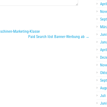
Apri
Nov
Sep
Mär
schinen-Marketing-Klasse
Juni
Paid Search löst Banner-Werbung ab →
Jan
Apri
Dez
Nov
Okto
Sep
Aug
Juli
Juni