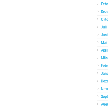
Febr
Dez
Okto
Juli
Juni
Mai
Apri
Mär
Febr
Jan
Dez
Nov
Sep
Aug