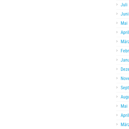
Juli
Juni
Mai
Apri
Mär
Febr
Jan
Dez
Nov
Sep
Aug
Mai
Apri
Mär