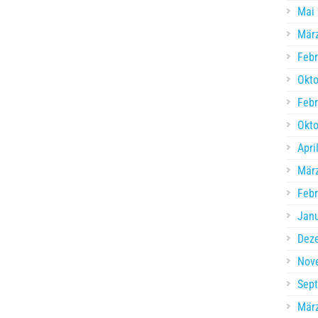
Mai
Mär
Febr
Okto
Febr
Okto
Apri
Mär
Febr
Jan
Dez
Nov
Sep
Mär