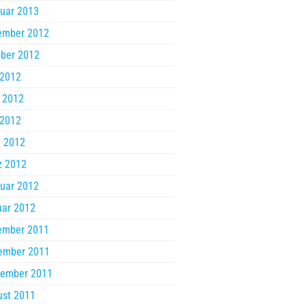
uar 2013
ember 2012
ber 2012
 2012
 2012
 2012
l 2012
z 2012
uar 2012
uar 2012
ember 2011
ember 2011
tember 2011
ust 2011