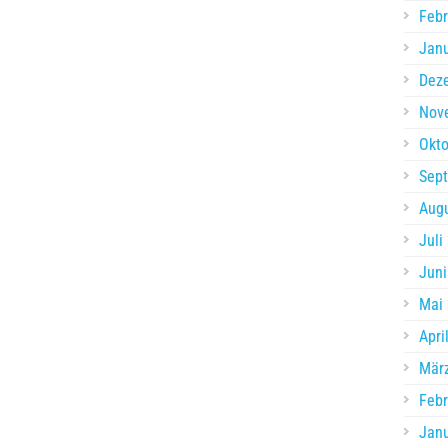
Febr
Jan
Dez
Nov
Okto
Sep
Aug
Juli
Juni
Mai
Apri
Mär
Febr
Jan