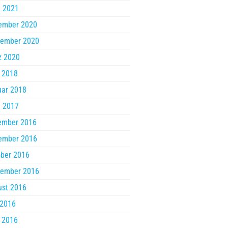
l 2021
ember 2020
tember 2020
z 2020
 2018
uar 2018
l 2017
ember 2016
ember 2016
ber 2016
tember 2016
ust 2016
 2016
 2016