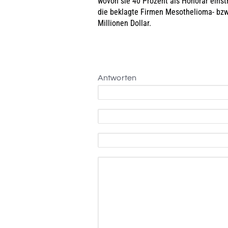
wovon sie 40 Prozent als Honorar einstr
die beklagte Firmen Mesothelioma- bzw
Millionen Dollar.
Antworten