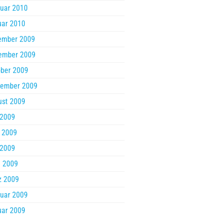
uar 2010
uar 2010
ember 2009
ember 2009
ber 2009
tember 2009
ust 2009
 2009
 2009
 2009
l 2009
z 2009
uar 2009
uar 2009