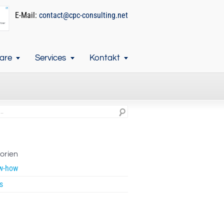
E-Mail:
contact@cpc-consulting.net
are
Services
Kontakt
orien
w-how
s