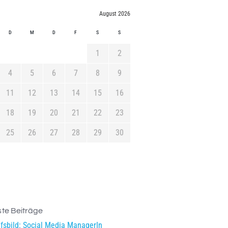
August 2026
D
M
D
F
S
S
1
2
4
5
6
7
8
9
11
12
13
14
15
16
18
19
20
21
22
23
25
26
27
28
29
30
te Beiträge
fsbild: Social Media ManagerIn