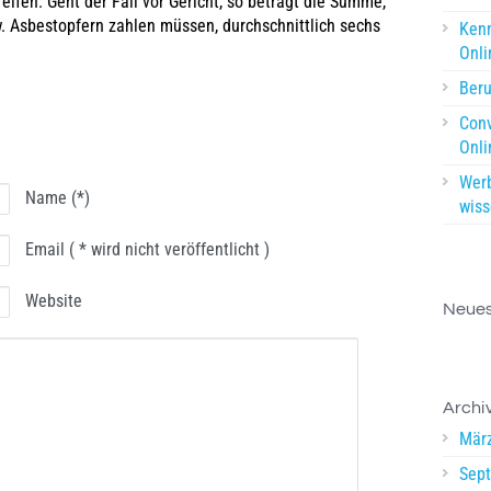
eifen. Geht der Fall vor Gericht, so beträgt die Summe,
. Asbestopfern zahlen müssen, durchschnittlich sechs
Kenn
Onl
Beru
Conv
Onli
Werb
Name (*)
wiss
Email ( * wird nicht veröffentlicht )
Website
Neue
Archi
Mär
Sep