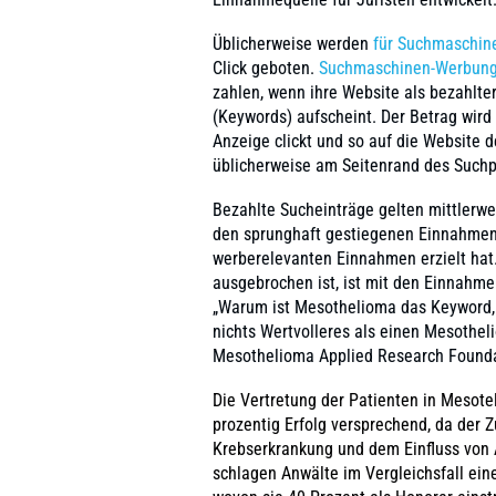
Üblicherweise werden
für Suchmaschin
Click geboten.
Suchmaschinen-Werbun
zahlen, wenn ihre Website als bezahlte
(Keywords) aufscheint. Der Betrag wird 
Anzeige clickt und so auf die Website 
üblicherweise am Seitenrand des Suchpor
Bezahlte Sucheinträge gelten mittlerwei
den sprunghaft gestiegenen Einnahmen 
werberelevanten Einnahmen erzielt hat
ausgebrochen ist, ist mit den Einnahmen
„Warum ist Mesothelioma das Keyword, 
nichts Wertvolleres als einen Mesotheli
Mesothelioma Applied Research Founda
Die Vertretung der Patienten in Mesotel
prozentig Erfolg versprechend, da de
Krebserkrankung und dem Einfluss von A
schlagen Anwälte im Vergleichsfall ein