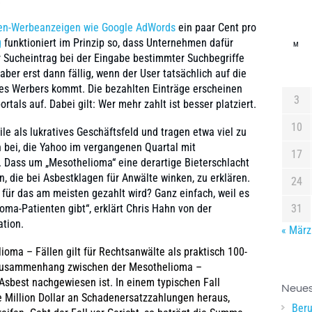
en-Werbeanzeigen wie Google AdWords
ein paar Cent pro
g
funktioniert im Prinzip so, dass Unternehmen dafür
M
r Sucheintrag bei der Eingabe bestimmter Suchbegriffe
aber erst dann fällig, wenn der User tatsächlich auf die
des Werbers kommt. Die bezahlten Einträge erscheinen
3
tals auf. Dabei gilt: Wer mehr zahlt ist besser platziert.
10
le als lukratives Geschäftsfeld und tragen etwa viel zu
bei, die Yahoo im vergangenen Quartal mit
17
. Dass um „Mesothelioma“ eine derartige Bieterschlacht
, die bei Asbestklagen für Anwälte winken, zu erklären.
24
für das am meisten gezahlt wird? Ganz einfach, weil es
oma-Patienten gibt“, erklärt Chris Hahn von der
31
tion.
« März
ioma – Fällen gilt für Rechtsanwälte als praktisch 100-
r Zusammenhang zwischen der Mesothelioma –
sbest nachgewiesen ist. In einem typischen Fall
Neues
e Million Dollar an Schadenersatzzahlungen heraus,
Beru